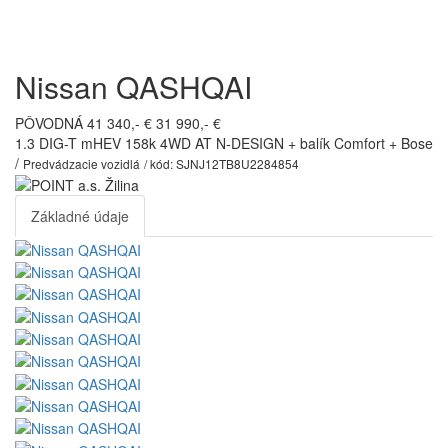
Toggl
navig
Nissan QASHQAI
PÔVODNÁ 41 340,- €
31 990,- €
1.3 DIG-T mHEV 158k 4WD AT N-DESIGN + balík Comfort + Bose
/
Predvádzacie vozidlá
/ kód: SJNJ12TB8U2284854
Základné údaje