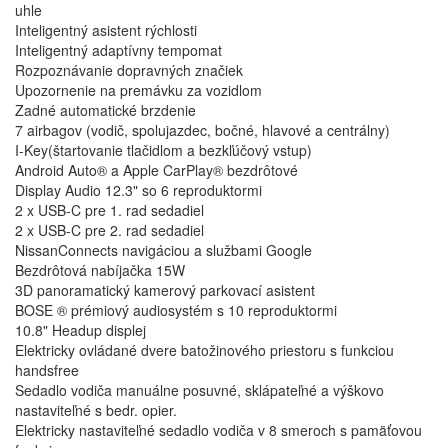
uhle
Inteligentný asistent rýchlosti
Inteligentný adaptívny tempomat
Rozpoznávanie dopravných značiek
Upozornenie na premávku za vozidlom
Zadné automatické brzdenie
7 airbagov (vodič, spolujazdec, bočné, hlavové a centrálny)
I-Key(štartovanie tlačidlom a bezkľúčový vstup)
Android Auto® a Apple CarPlay® bezdrôtové
Display Audio 12.3" so 6 reproduktormi
2 x USB-C pre 1. rad sedadiel
2 x USB-C pre 2. rad sedadiel
NissanConnects navigáciou a službami Google
Bezdrôtová nabíjačka 15W
3D panoramatický kamerový parkovací asistent
BOSE ® prémiový audiosystém s 10 reproduktormi
10.8" Headup displej
Elektricky ovládané dvere batožinového priestoru s funkciou
handsfree
Sedadlo vodiča manuálne posuvné, sklápateľné a výškovo
nastaviteľné s bedr. opier.
Elektricky nastaviteľné sedadlo vodiča v 8 smeroch s pamäťovou