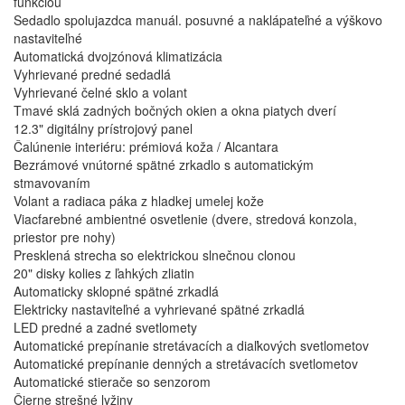
funkciou
Sedadlo spolujazdca manuál. posuvné a naklápateľné a výškovo
nastaviteľné
Automatická dvojzónová klimatizácia
Vyhrievané predné sedadlá
Vyhrievané čelné sklo a volant
Tmavé sklá zadných bočných okien a okna piatych dverí
12.3" digitálny prístrojový panel
Čalúnenie interiéru: prémiová koža / Alcantara
Bezrámové vnútorné spätné zrkadlo s automatickým
stmavovaním
Volant a radiaca páka z hladkej umelej kože
Viacfarebné ambientné osvetlenie (dvere, stredová konzola,
priestor pre nohy)
Presklená strecha so elektrickou slnečnou clonou
20" disky kolies z ľahkých zliatin
Automaticky sklopné spätné zrkadlá
Elektricky nastaviteľné a vyhrievané spätné zrkadlá
LED predné a zadné svetlomety
Automatické prepínanie stretávacích a diaľkových svetlometov
Automatické prepínanie denných a stretávacích svetlometov
Automatické stierače so senzorom
Čierne strešné lyžiny