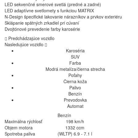
LED sekvenčné smerové svetlá (predné a zadné)
LED adaptívne svetlomety s funkciou MATRIX
N-Design špecifické lakovanie nárazníkov a prvkov exteriéru
Sklápanie spätných zrkadiel pri cúvaní
Dvojtónové prevedenie farby karosérie
Predchádzajúce vozidlo
Nasledujúce vozidlo
Karoséria
SUV
Farba
Modrá metalíza/čierna strecha
Poťahy
Čierna koža
Palivo
Benzín
Prevodovka
Automat
Benzín
Maximálna rýchlosť
198 km/h
Objem motora
1332 ccm
Spotreba paliva
(WLTP) 6.9 - 7.1 l