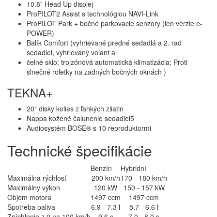
10.8" Head Up displej
ProPILOT2 Assist s technológiou NAVI-Link
ProPILOT Park + bočné parkovacie senzory (len verzie e-
POWER)
Balík Comfort (vyhrievané predné sedadlá a 2. rad
sedadiel, vyhrievaný volant a
čelné sklo; trojzónová automatická klimatizácia; Proti
slnečné roletky na zadných bočných oknách )
TEKNA+
20" disky kolies z ľahkých zliatin
Nappa kožené čalúnenie sedadiel5
Audiosystém BOSE® s 10 reproduktormi
Technické špecifikácie
Benzín
Hybridní
Maximálna rýchlosť
200 km/h
170 - 180 km/h
Maximálny výkon
120 kW
150 - 157 kW
Objem motora
1497 ccm
1497 ccm
Spotreba paliva
6.9 - 7.3 l
5.7 - 6.6 l
Zrýchlenie z 0 na 100 km/h
9.6 s
7.0 - 8.0 s