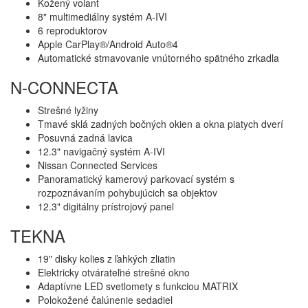
Kožený volant
8" multimediálny systém A-IVI
6 reproduktorov
Apple CarPlay®/Android Auto®4
Automatické stmavovanie vnútorného spätného zrkadla
N-CONNECTA
Strešné lyžiny
Tmavé sklá zadných bočných okien a okna piatych dverí
Posuvná zadná lavica
12.3" navigačný systém A-IVI
Nissan Connected Services
Panoramatický kamerový parkovací systém s
rozpoznávaním pohybujúcich sa objektov
12.3" digitálny prístrojový panel
TEKNA
19" disky kolies z ľahkých zliatin
Elektricky otvárateľné strešné okno
Adaptívne LED svetlomety s funkciou MATRIX
Polokožené čalúnenie sedadiel