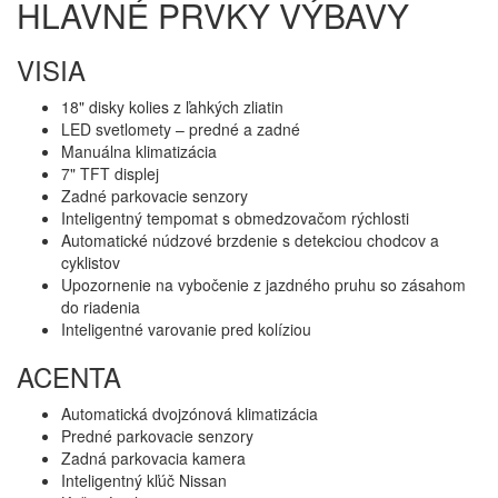
HLAVNÉ PRVKY VÝBAVY
VISIA
18" disky kolies z ľahkých zliatin
LED svetlomety – predné a zadné
Manuálna klimatizácia
7" TFT displej
Zadné parkovacie senzory
Inteligentný tempomat s obmedzovačom rýchlosti
Automatické núdzové brzdenie s detekciou chodcov a
cyklistov
Upozornenie na vybočenie z jazdného pruhu so zásahom
do riadenia
Inteligentné varovanie pred kolíziou
ACENTA
Automatická dvojzónová klimatizácia
Predné parkovacie senzory
Zadná parkovacia kamera
Inteligentný kľúč Nissan