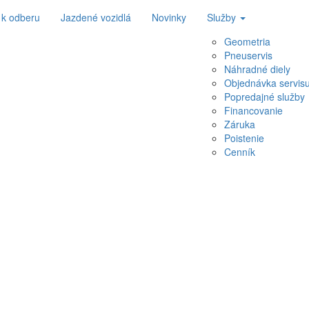
 k odberu
Jazdené vozidlá
Novinky
Služby
Geometria
Pneuservis
Náhradné diely
Objednávka servis
Popredajné služby
Financovanie
Záruka
Poistenie
Cenník